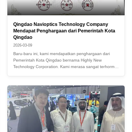
Qingdao Navioptics Technology Company
Mendapat Penghargaan dari Pemerintah Kota
Qingdao
2026-03-09
Baru-baru ini, kami mendapatkan penghargaan dari
Pemerintah Kota Qingdao bernama Highly New
Technology Corporation. Kami merasa sangat terhormat
menerima sertifikat ini sebagai produsen INS di
Qingdao. Kami sepenuhnya menyadari bahwa
perjalanan kami masih panjang dan kami memiliki
tanggung jawab ...