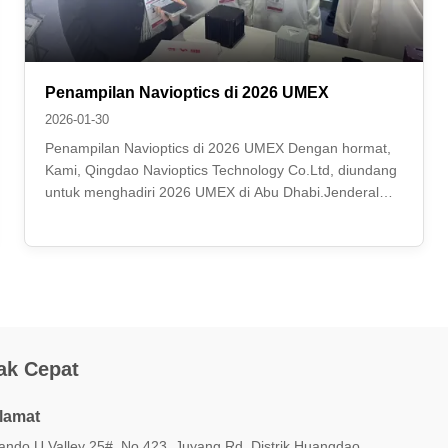
Penampilan Navioptics di 2026 UMEX
2026-01-30
Penampilan Navioptics di 2026 UMEX Dengan hormat,
Kami, Qingdao Navioptics Technology Co.Ltd, diundang
untuk menghadiri 2026 UMEX di Abu Dhabi.Jenderal
kompi kami, David Du mengambil foto di stan kami..
Pada tahun 2026, di bawah kepemimpinan David Du,
kami berencana untuk memperluas bidang bisnis ...
ak Cepat
lamat
iando U Valley 25#, No.423, Juyang Rd, Distrik Huangdao,