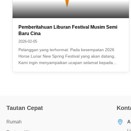
Pemberitahuan Liburan Festival Musim Semi
Baru Cina
2026-02-05
Pelanggan yang terhormat: Pada kesempatan 2026
Horse Lunar New Spring Festival yang akan datang,
Kami ingin menyampaikan ucapan selamat kepada
semua orang di dalam dan luar negeri.Semoga
beruntung.Semoga semuanya berjalan dengan baik!
Kami dengan ini untuk memberitahu Anda semua jadwal
liburan kami ...
Tautan Cepat
Kont
Rumah
A
L