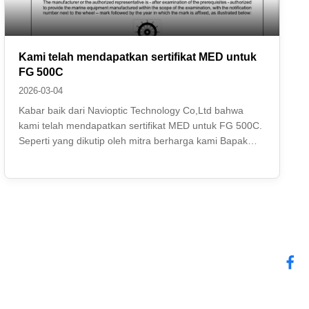
Kami telah mendapatkan sertifikat MED untuk
FG 500C
2026-03-04
Kabar baik dari Navioptic Technology Co,Ltd bahwa
kami telah mendapatkan sertifikat MED untuk FG 500C.
Seperti yang dikutip oleh mitra berharga kami Bapak
Qasim "Kemenangan ini untuk seluruh tim." Itu benar.
Kami menghabiskan lebih banyak energi dan waktu
untuk menguji dan mengkalibrasi setiap nilai ...