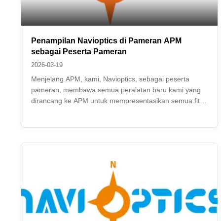
Penampilan Navioptics di Pameran APM
sebagai Peserta Pameran
2026-03-19
Menjelang APM, kami, Navioptics, sebagai peserta
pameran, membawa semua peralatan baru kami yang
dirancang ke APM untuk mempresentasikan semua fitur
baru kepada pelanggan kami yang berharga.
Sementara itu, di APM ini, kami mengundang beberapa
teman lama ke stan kami untuk menyaksikan peralatan
INS ...