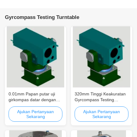
Gyrcompass Testing Turntable
0.01mm Papan putar uji
320mm Tinggi Keakuratan
girkompas datar dengan
Gyrcompass Testing
akurasi swing ± 2" dan
Turntable dengan RS232
akurasi posisi sudut ± 3"
RS422 Ethernet Interface
Ajukan Pertanyaan
Ajukan Pertanyaan
Sekarang
Sekarang