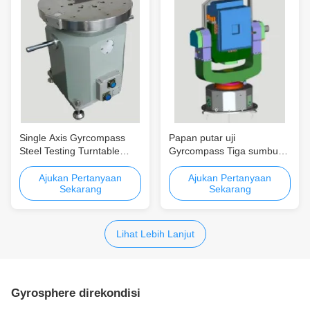
Single Axis Gyrcompass
Papan putar uji
Steel Testing Turntable
Gyrcompass Tiga sumbu
dengan Keakuratan Swing
yang disesuaikan dengan
Tinggi untuk Aplikasi
RS232 RS422 Ethernet
Ajukan Pertanyaan
Ajukan Pertanyaan
Sekarang
Sekarang
Vertikal dan Horizontal
Interface dan Konstruksi
paduan aluminium stainless
steel
Lihat Lebih Lanjut
Gyrosphere direkondisi