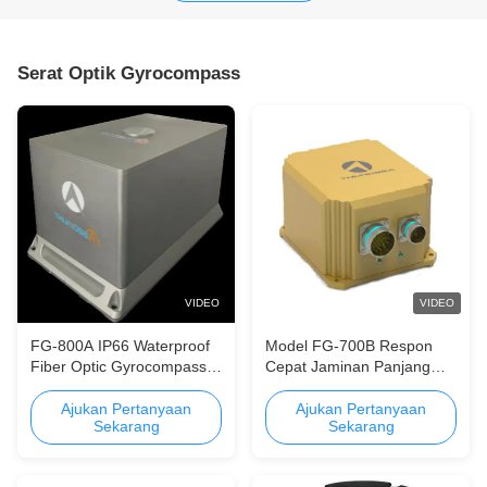
Serat Optik Gyrocompass
VIDEO
VIDEO
FG-800A IP66 Waterproof
Model FG-700B Respon
Fiber Optic Gyrocompass
Cepat Jaminan Panjang
dengan 80000 Hrs MTBF
Perbaikan Bebas Serat
dan 0.1° Keakuratan Arah
Optik Sikap dan Judul
Ajukan Pertanyaan
Ajukan Pertanyaan
Sekarang
Sekarang
Referensi Sistem AHRS