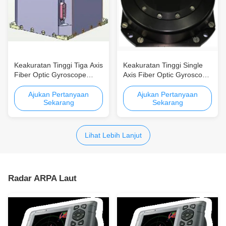
Keakuratan Tinggi Tiga Axis
Keakuratan Tinggi Single
Fiber Optic Gyroscope
Axis Fiber Optic Gyroscope
dengan 0,5 ° / jam Bias
dengan 0,002 ° / jam Bias
Drift dan Desain Compact
Drift dan ± 300 ° / s Angular
Ajukan Pertanyaan
Ajukan Pertanyaan
Sekarang
Sekarang
Rate
Lihat Lebih Lanjut
Radar ARPA Laut