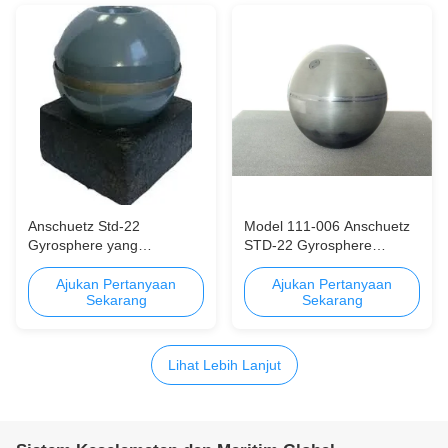
Anschuetz Std-22
Model 111-006 Anschuetz
Gyrosphere yang
STD-22 Gyrosphere
diperbaharui dengan
dengan Jaminan Satu
garansi - CCS Jerman
Tahun - Baru atau
Ajukan Pertanyaan
Ajukan Pertanyaan
Sekarang
Sekarang
Sertifikasi
Rekonstruksi
Lihat Lebih Lanjut