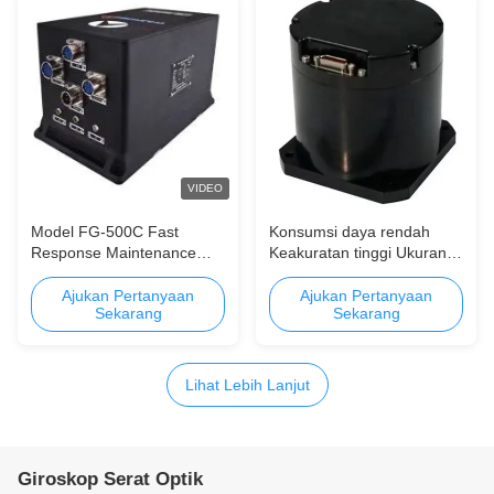
VIDEO
Model FG-500C Fast
Konsumsi daya rendah
Response Maintenance
Keakuratan tinggi Ukuran
Free Strapdown
kecil TDF42IMU0 Fiber
Technology Gyrocompass
Optic Inertial Measurement
Ajukan Pertanyaan
Ajukan Pertanyaan
Sekarang
Sekarang
Fiber Optic untuk Kapal
Unit
Lihat Lebih Lanjut
Giroskop Serat Optik