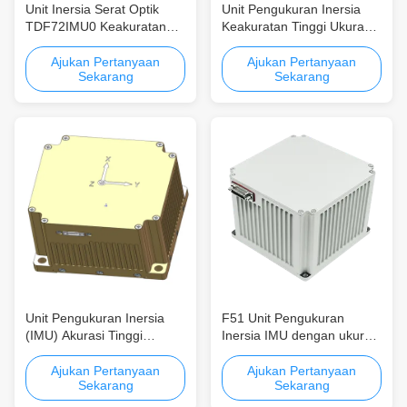
Unit Inersia Serat Optik
Unit Pengukuran Inersia
TDF72IMU0 Keakuratan
Keakuratan Tinggi Ukuran
Tinggi untuk Pengukuran
Kompak Konsumsi Daya
Gerak Dinamis Penuh
Rendah (IMU) untuk
Ajukan Pertanyaan
Ajukan Pertanyaan
Sekarang
Sekarang
dengan Ukuran Kecil
Navigasi dan Robotika
Unit Pengukuran Inersia
F51 Unit Pengukuran
(IMU) Akurasi Tinggi
Inersia IMU dengan ukuran
Ukuran Ringkas Konsumsi
kompak presisi tinggi dan
Daya Rendah untuk
konsumsi daya rendah
Ajukan Pertanyaan
Ajukan Pertanyaan
Sekarang
Sekarang
Dirgantara dan Robotika
untuk aplikasi speed log