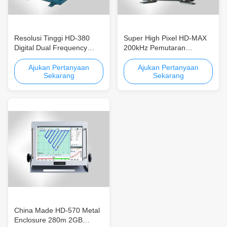
Resolusi Tinggi HD-380
Super High Pixel HD-MAX
Digital Dual Frequency
200kHz Pemutaran
Dustproof Single Beam
Rekaman Single Beam
Echo Sounder Portable
Echo Sounder Perekaman
Ajukan Pertanyaan
Ajukan Pertanyaan
Sekarang
Sekarang
Mudah Dan Pemutaran
Beberapa Output
China Made HD-570 Metal
Enclosure 280m 2GB