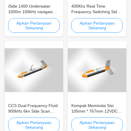
iSide 1400 Underwater
400Khz Real Time
1000m 100kHz navigasi
Frequency Switching Side
Side Scan Sonnar desain
Scan Sonnar dengan
transduser kompak
Fungsi Pengalihan
Ajukan Pertanyaan
Ajukan Pertanyaan
Sekarang
Sekarang
Frekuensi Real-time
CCS Dual Frequency Fluid
Kompak Memindai Sisi
900kHz 6kn Side Scan
105mm * 767mm 12VDC
Sonnar dengan Pengalihan
CW / LFM Sonnar
Frekuensi Real-time
Ajukan Pertanyaan
Ajukan Pertanyaan
Sekarang
Sekarang