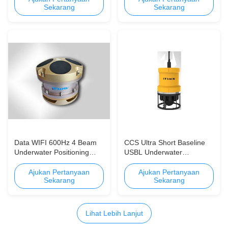
Sekarang
Sekarang
Data WIFI 600Hz 4 Beam
CCS Ultra Short Baseline
Underwater Positioning
USBL Underwater
System Profil Kecepatan
Positioning System Hemat
hingga 75 meter Akurasi
Biaya
Ajukan Pertanyaan
Ajukan Pertanyaan
Sekarang
Sekarang
Tinggi
Lihat Lebih Lanjut