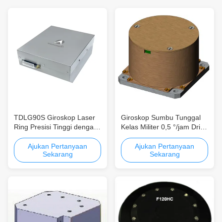
TDLG90S Giroskop Laser
Giroskop Sumbu Tunggal
Ring Presisi Tinggi dengan
Kelas Militer 0,5 °/jam Drift
Stabilitas Bias 0,002°/h dan
Bias dengan Rentang
Jangkauan Dinamis yang
±500°/s Giroskop Serat
Ajukan Pertanyaan
Ajukan Pertanyaan
Sekarang
Sekarang
Luas
Optik