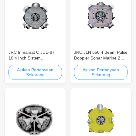
JRC Inmarsat C JUE-87
JRC JLN 550 4 Beam Pulse
10.4 Inch Sistem
Doppler Sonar Marine 2
Komunikasi Satelit Seluler
Axis Speed ​​Log Konsumsi
GMDSS
Daya Rendah Akurasi
Ajukan Pertanyaan
Ajukan Pertanyaan
Sekarang
Sekarang
pengukuran kecepatan
tinggi