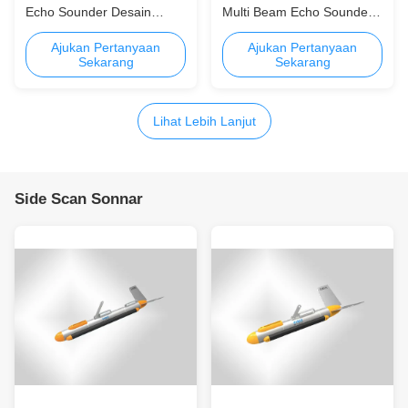
Echo Sounder Desain
Multi Beam Echo Sounder
Ringkas SuitbaleUntuk
Kepadatan sinar tinggi dan
Kedalaman 0,5m ~ 180m
kecepatan ping
Ajukan Pertanyaan
Ajukan Pertanyaan
Sekarang
Sekarang
Miniaturisasi
Lihat Lebih Lanjut
Side Scan Sonnar