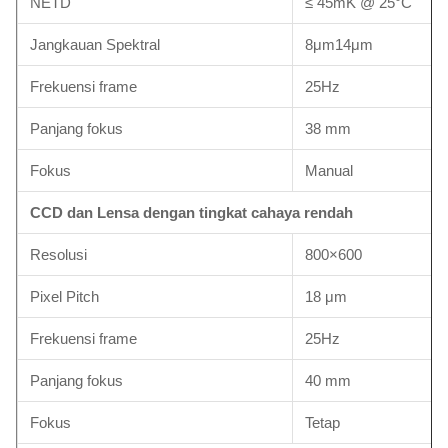
NETD
≤ 45mK @ 25°C
Jangkauan Spektral
8μm14μm
Frekuensi frame
25Hz
Panjang fokus
38 mm
Fokus
Manual
CCD dan Lensa dengan tingkat cahaya rendah
Resolusi
800×600
Pixel Pitch
18 μm
Frekuensi frame
25Hz
Panjang fokus
40 mm
Fokus
Tetap