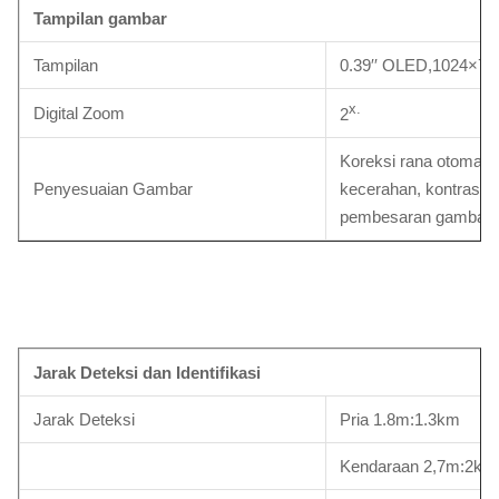
Tampilan gambar
Tampilan
0.39′′ OLED,1024×76
x.
Digital Zoom
2
Koreksi rana otomati
Penyesuaian Gambar
kecerahan, kontras, po
pembesaran gambar
Jarak Deteksi dan Identifikasi
Jarak Deteksi
Pria 1.8m:1.3km
Kendaraan 2,7m:2km