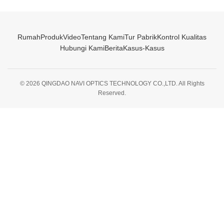
Rumah
Produk
Video
Tentang Kami
Tur Pabrik
Kontrol Kualitas
Hubungi Kami
Berita
Kasus-Kasus
© 2026 QINGDAO NAVI OPTICS TECHNOLOGY CO.,LTD. All Rights
Reserved.