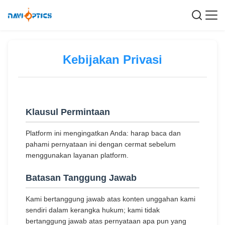
Kebijakan Privasi
Klausul Permintaan
Platform ini mengingatkan Anda: harap baca dan
pahami pernyataan ini dengan cermat sebelum
menggunakan layanan platform.
Batasan Tanggung Jawab
Kami bertanggung jawab atas konten unggahan kami
sendiri dalam kerangka hukum; kami tidak
bertanggung jawab atas pernyataan apa pun yang