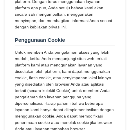
platform. Dengan terus menggunakan layanan
platform apa pun, Anda setuju bahwa kami akan
secara sah mengumpulkan, menggunakan,
menyimpan, dan membagikan informasi Anda sesuai
dengan kebijakan privasi ini.
Penggunaan Cookie
Untuk memberi Anda pengalaman akses yang lebih
mudah, ketika Anda mengunjungi situs web terkait
platform kami atau menggunakan layanan yang
disediakan oleh platform, kami dapat menggunakan
cookie, flash cookie, atau penyimpanan lokal lainnya
yang disediakan oleh browser Anda atau aplikasi
terkait (secara kolektif Cookie) untuk memberi Anda
pengalaman dan layanan pengguna yang
dipersonalisasi. Harap pahami bahwa beberapa
layanan kami hanya dapat diimplementasikan dengan
menggunakan cookie. Anda dapat memodifikasi
penerimaan cookie atau menolak cookie jika browser
Anda atau layanan tambahan browser