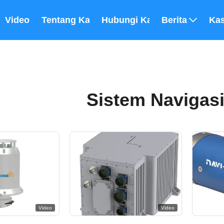
Video
Tentang Kami
Hubungi Kami
Berita
Ka
Sistem Navigasi
Video
Video