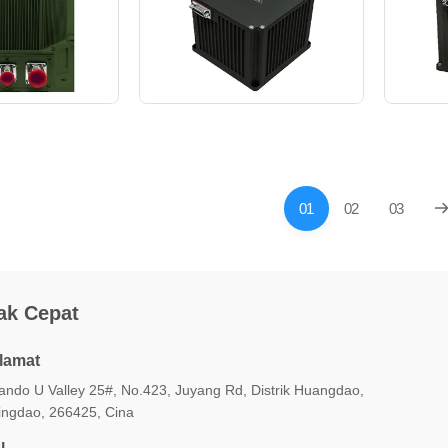
01
02
03
ak Cepat
lamat
iando U Valley 25#, No.423, Juyang Rd, Distrik Huangdao,
ingdao, 266425, Cina