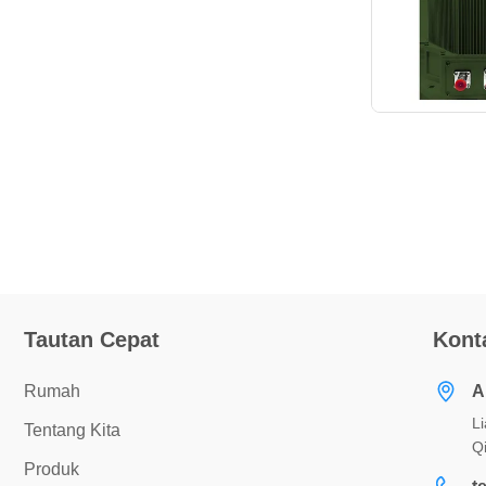
Tautan Cepat
Kont
Rumah
A
L
Tentang Kita
Q
Produk