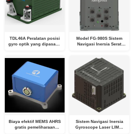
TDL46A Peralatan posisi
Model FG-980S Sistem
gyro optik yang dipasang
Navigasi Inersia Serat
pada kendaraan dengan
Optik Presisi Tinggi
akurasi posisi ≤0,3%D
dengan Waktu Perataan
≤8min Waktu
Cepat dan Ukuran Kecil
penyelarasan dan Sistem
Navigasi Inersia
Keandalan Tinggi
Biaya efektif MEMS AHRS
Sistem Navigasi Inersia
gratis pemeliharaan
Gyroscope Laser LIMU-
dengan desain kecil dan
15 dengan Data Lokasi