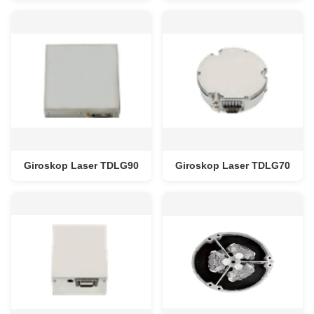
kompak untuk industri
Real-Time, Self-
UAV navigasi
Alignment, dan Berat
≤1,7kg
Giroskop Laser TDLG90
Giroskop Laser TDLG70