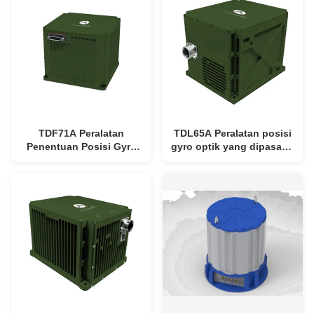
MTBF, dan Multi-sensor
>20000 jam MTBF dan
Fusion
≤5min Alignment Time
TDF71A Peralatan
TDL65A Peralatan posisi
Penentuan Posisi Gyro
gyro optik yang dipasang
Optik yang dipasang
pada kendaraan dengan
pada kendaraan dengan
kecepatan sudut
≤0,01°/h Bias
≥±400°/detik,
Repeatability, >20000 jam
pengulangan bias
MTBF dan ≤5min
≤0,006°/jam dan berat
Alignment Time
<6kg