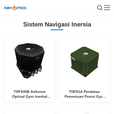
Sistem Navigasi Inersia
TDF645B Airborne
TDF61A Peralatan
Optical Gyro Inertial
Penentuan Posisi Gyro
Navigation System
Optik yang dipasang
dengan ≤20μg Bias
pada kendaraan dengan
Repeatability, >15000 jam
≤50μg Bias Repeatability,