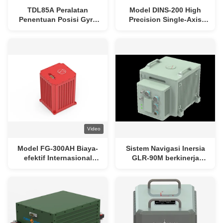
TDL85A Peralatan
Model DINS-200 High
Penentuan Posisi Gyro
Precision Single-Axis
Optik yang dipasang
Rotating Laser
pada kendaraan dengan
Gyroscope Inertial
pengulangan bias ≤
Navigation System
0,003°/jam, laju sudut ≥ ±
dengan Standar Militer
400°/detik, dan berat < 8
kg
Video
Model FG-300AH Biaya-
Sistem Navigasi Inersia
efektif Internasional
GLR-90M berkinerja
Standar Sikap Dan
tinggi dengan Teknologi
Heading Referensi Sistem
Gyro Laser Ring, Terbukti
dengan Giroskop Serat
Tempur, dan Anti-
Optik
gangguan Self-alignment