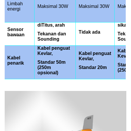
Limbah
Maksimal 30W
Maksimal 30W
Maksi
energi
di
Titus, arah
sikap,
Sensor
Tidak ada
Tekanan dan
Tekan
bawaan
Sounding
Soun
Kabel penguat
Kabel
Kevlar,
Kabel penguat
Kevlar
Kabel
Kevlar,
Standar 50m
penarik
Stand
(250m
Standar 20m
(250m
opsional)