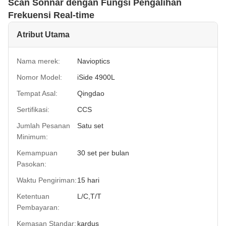
Scan Sonnar dengan Fungsi Pengalihan
Frekuensi Real-time
Atribut Utama
Nama merek:
Navioptics
Nomor Model:
iSide 4900L
Tempat Asal:
Qingdao
Sertifikasi:
CCS
Jumlah Pesanan
Satu set
Minimum:
Kemampuan
30 set per bulan
Pasokan:
Waktu Pengiriman:
15 hari
Ketentuan
L/C,T/T
Pembayaran:
Kemasan Standar:
kardus