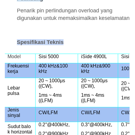
Penarik pin perlindungan overload yang
digunakan untuk memaksimalkan keselamatan
Spesifikasi Teknis
Model
Sisi 5000
iSide 4900L
Sisi 1
Frekuensi
400 kHz&100
400 kHz&900
100k
kerja
kHz
kHz
20 ~ 1000μs
20 ~ 1000μs
20 ~ 
((CW),
((CW),
Lebar
((CW),
pulsa
1ms ~ 4ms
1ms ~ 4ms
1ms ~
((LFM)
((LFM)
Jenis
CW/LFM
CW/LFM
CW/L
sinyal
0.2°@400kHz,
0.3°@400kHz,
0.7°@
Sudut balo
k horizontal
0.2°@900kHz
0.2°@900kHz
0.2°@