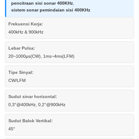
pencitraan sisi sonar 400KHz
,
sistem sonar pemindaian sisi 400KHz
Frekuensi Kerja:
400kHz & 900kHz
Lebar Pulsa:
20~1000μs(CW), 1ms~4ms(LFM)
Tipe Sinyal:
CW/LFM
Sudut sinar horizontal:
0,3°@400kHz, 0,2°@900kHz
Sudut Balok Vertikal:
45°