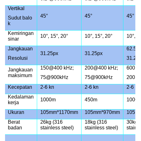
Vertikal
45°
45°
45°
Sudut balo
k
Kemiringan
10°, 15°, 20°
10°, 15°, 20°
10°, 1
sinar
Jangkauan
62.5p
31.25px
31.25px
Resolusi
31.25
150@400 kHz;
200@400 kHz;
600m
Jangkauan
maksimum
75@900kHz
75@900kHz
200m
Kecepatan
2-6 kn
2-6 kn
2-6 kn
Kedalaman
1000m
450m
1000
kerja
Ukuran
105mm*1170mm
105mm*970mm
105m
Berat
26kg (316
18kg (316
30kg 
badan
stainless steel)
stainless steel)
stainl