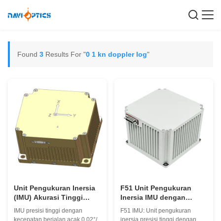
Found
3
Results For "
0 1 kn doppler log
"
Unit Pengukuran Inersia
F51 Unit Pengukuran
(IMU) Akurasi Tinggi
Inersia IMU dengan
Ukuran Ringkas
ukuran kompak presisi
IMU presisi tinggi dengan
F51 IMU: Unit pengukuran
Konsumsi Daya Rendah
tinggi dan konsumsi
kecepatan berjalan acak 0,02°/
inersia presisi tinggi dengan