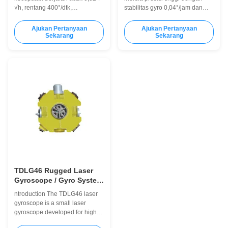
untuk Dirgantara dan
daya rendah untuk
√h, rentang 400°/dtk,
stabilitas gyro 0,04°/jam dan
Robotika
aplikasi speed log
pengoperasian -40°C hingga
rentang akselerometer ±20g.
+85°C. Ringkas, berdaya
Desain ringkas dan ringan
Ajukan Pertanyaan
Ajukan Pertanyaan
rendah (≤8W), ideal untuk ruang
(≤1500g) dengan konsumsi
Sekarang
Sekarang
angkasa, robotika, drone.
daya rendah (≤16W), ideal
Dikalibrasi pabrik dengan
untuk platform tak berawak dan
keluaran digital.
sistem senjata.
TDLG46 Rugged Laser
Gyroscope / Gyro System
kompak
ntroduction The TDLG46 laser
gyroscope is a small laser
gyroscope developed for high
dynamic, high shock, high