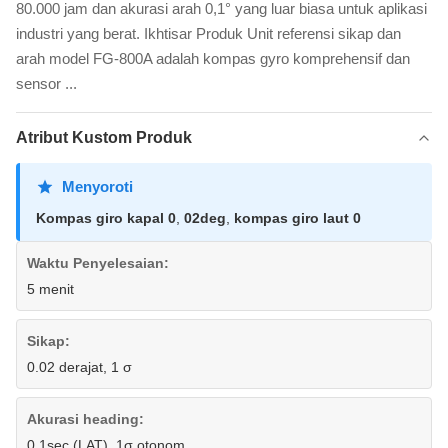
80.000 jam dan akurasi arah 0,1° yang luar biasa untuk aplikasi
industri yang berat. Ikhtisar Produk Unit referensi sikap dan
arah model FG-800A adalah kompas gyro komprehensif dan
sensor ...
Atribut Kustom Produk
Menyoroti
Kompas giro kapal 0
,
02deg
,
kompas giro laut 0
Waktu Penyelesaian:
5 menit
Sikap:
0.02 derajat, 1 σ
Akurasi heading:
0.1sec (LAT), 1σ otonom