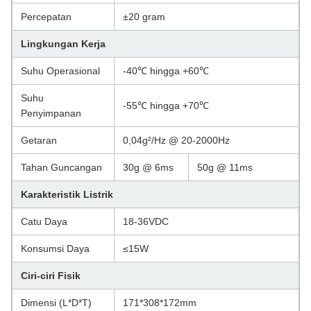
Percepatan
±20 gram
Lingkungan Kerja
Suhu Operasional
-40℃ hingga +60℃
Suhu
-55℃ hingga +70℃
Penyimpanan
Getaran
0,04g²/Hz @ 20-2000Hz
Tahan Guncangan
30g @ 6ms
50g @ 11ms
Karakteristik Listrik
Catu Daya
18-36VDC
Konsumsi Daya
≤15W
Ciri-ciri Fisik
Dimensi (L*D*T)
171*308*172mm