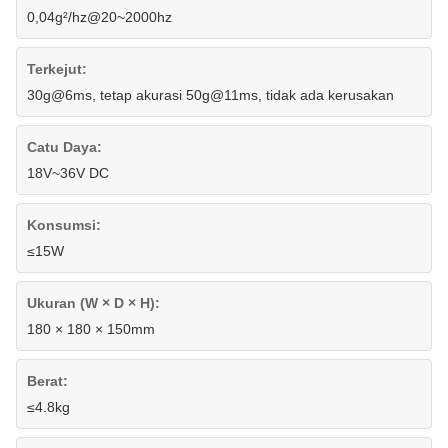
0,04g²/hz@20~2000hz
Terkejut:
30g@6ms, tetap akurasi 50g@11ms, tidak ada kerusakan
Catu Daya:
18V~36V DC
Konsumsi:
≤15W
Ukuran (W × D × H):
180 × 180 × 150mm
Berat:
≤4.8kg