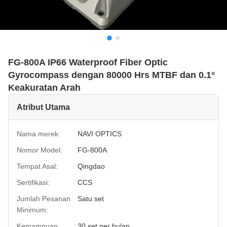
FG-800A IP66 Waterproof Fiber Optic
Gyrocompass dengan 80000 Hrs MTBF dan 0.1°
Keakuratan Arah
Atribut Utama
Nama merek:
NAVI OPTICS
Nomor Model:
FG-800A
Tempat Asal:
Qingdao
Sertifikasi:
CCS
Jumlah Pesanan
Satu set
Minimum:
Kemampuan
30 set per bulan