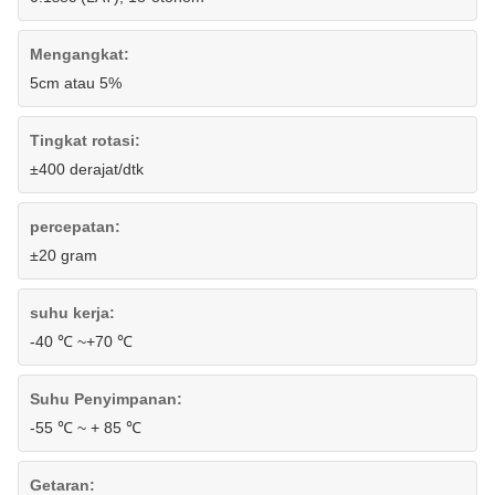
Mengangkat:
5cm atau 5%
Tingkat rotasi:
±400 derajat/dtk
percepatan:
±20 gram
suhu kerja:
-40 ℃ ~+70 ℃
Suhu Penyimpanan:
-55 ℃ ~ + 85 ℃
Getaran: