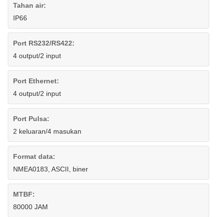
Tahan air:
IP66
Port RS232/RS422:
4 output/2 input
Port Ethernet:
4 output/2 input
Port Pulsa:
2 keluaran/4 masukan
Format data:
NMEA0183, ASCII, biner
MTBF:
80000 JAM