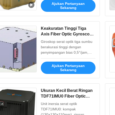
Reference System memberikan
Ajukan Pertanyaan
nilai luar biasa dengan biaya
Sekarang
rendah, keandalan tinggi dan
keamanan untuk mengukur arah,
sikap, posisi, kecepatan,dan
akselerasi
Keakuratan Tinggi Tiga
pembawaMenggunakan
Axis Fiber Optic Gyroscope
teknologi ...
dengan 0,5 ° / jam Bias Drift
Giroskop serat optik tiga sumbu
dan Desain Compact
berakurasi tinggi dengan
penyimpangan bias 0,5°/jam,
rentang ±500°/dtk, dan jalan
acak ≤0,1°/√h. Desain ringkas
Ajukan Pertanyaan
(Φ79,5mm), konstruksi kokoh,
Sekarang
dan antarmuka RS422 untuk
pengukuran inersia yang presisi
dalam aplikasi yang menuntut.
Ukuran Kecil Berat Ringan
TDF71IMU0 Fiber Optic
Inertial Unit dengan
Unit inersia serat optik
konsumsi daya rendah
TDF71IMU0: kompak
(130×130×110mm), ringan