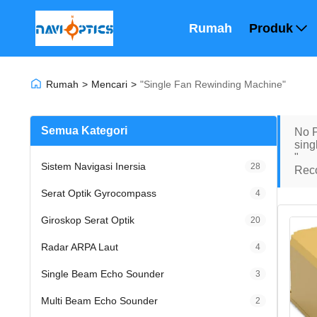
Rumah
Produk
Rumah
>
Mencari
>
"single Fan Rewinding Machine"
Semua Kategori
No P
sing
"
Sistem Navigasi Inersia
28
Rec
Serat Optik Gyrocompass
4
Giroskop Serat Optik
20
Radar ARPA Laut
4
Single Beam Echo Sounder
3
Multi Beam Echo Sounder
2