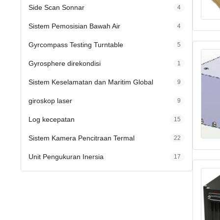
Side Scan Sonnar
4
Sistem Pemosisian Bawah Air
4
Gyrcompass Testing Turntable
5
Gyrosphere direkondisi
1
Sistem Keselamatan dan Maritim Global
9
giroskop laser
9
Log kecepatan
15
Sistem Kamera Pencitraan Termal
22
Unit Pengukuran Inersia
17