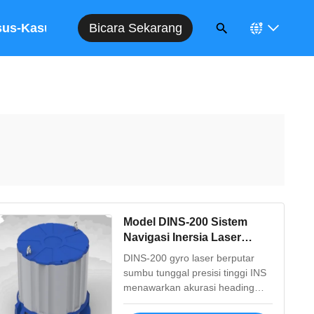
Bicara Sekarang
sus-Kasus
Model DINS-200 Sistem
Navigasi Inersia Laser
Gyroscope Berpusat
DINS-200 gyro laser berputar
Tunggal dengan Presisi
sumbu tunggal presisi tinggi INS
Tinggi dengan Standard
menawarkan akurasi heading
Internasional
≤30 arcsec, mendukung integrasi