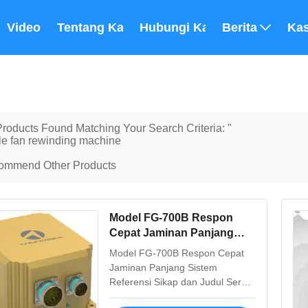
Video
Tentang Kami
Hubungi Kami
Berita
Ka
roducts Found Matching Your Search Criteria: "
le fan rewinding machine
ommend Other Products
Model FG-700B Respon
Cepat Jaminan Panjang
Perbaikan Bebas Serat
Model FG-700B Respon Cepat
Optik Sikap dan Judul
Jaminan Panjang Sistem
Referensi Sistem AHRS
Referensi Sikap dan Judul Serat
Optik FG-700B Sikap & Heading