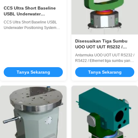
CCS Ultra Short Baseline
USBL Underwater
Positioning System Hemat
CCS Ultra Short Baseline USBL
Biaya
Underwater Positioning System
Hemat biaya fitur 1 .Sistem
Pemosisian Akustik Bawah Air
Disesuaikan Tiga Sumbu
Baseline Ultra-pendek (USBL)
UOO UOT UUT RS232 /
ITrack UB Series Ultrashort
RS422 / Ethernet Interface
Antarmuka UOO UOT UUT RS232 /
Baseline Underwater Acoustic
Gyrcompass Testing
RS422 / Ethernet tiga sumbu yang
Positioning System (USBL)
Turntable
dapat disesuaikan Tipe Jenis
didasarkan pada teknologi
Tanya Sekarang
struktur UOO UUT UOT Fungsi
Tanya Sekarang
spektrum penyebaran pita lebar
Posisi, kecepatan, goyangan
akustik bawah ...
Ukuran beban 400 * 400 * 400 ～
700 * 700 * 700 φ300mm ～
φ580mm Bahan meja Baja tahan
karat / paduan aluminium
Kapasitas muatan 40kg ～ 100kg
≥50kg ...