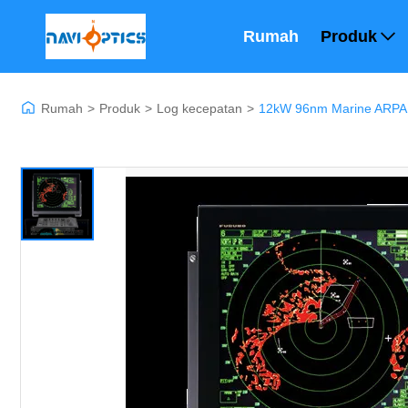
Rumah
Produk
Rumah
>
Produk
>
Log kecepatan
>
12kW 96nm Marine ARPA 