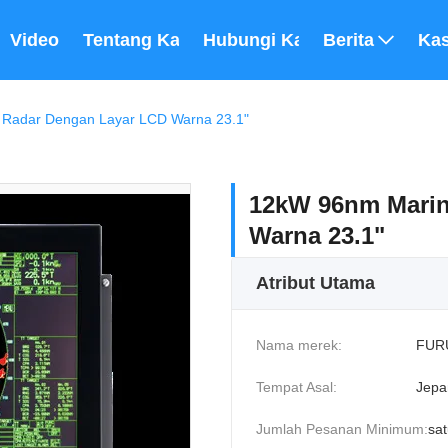
Video
Tentang Kami
Hubungi Kami
Berita
Ka
Radar Dengan Layar LCD Warna 23.1"
12kW 96nm Marin
Warna 23.1"
Atribut Utama
Nama merek:
FUR
Tempat Asal:
Jepa
Jumlah Pesanan Minimum:
sat