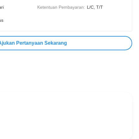
ri
Ketentuan Pembayaran:
L/C, T/T
us
Ajukan Pertanyaan Sekarang