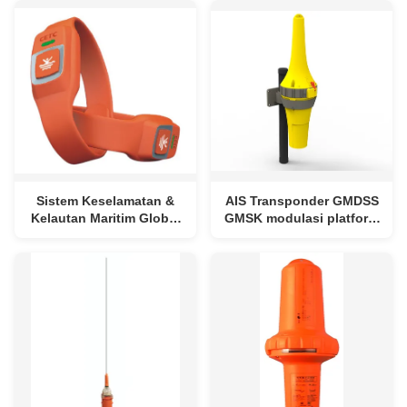
Sistem Keselamatan &
AIS Transponder GMDSS
Kelautan Maritim Global
GMSK modulasi platform
Gelang
pemrosesan tertanam
dan beberapa alamat
pembagian waktu