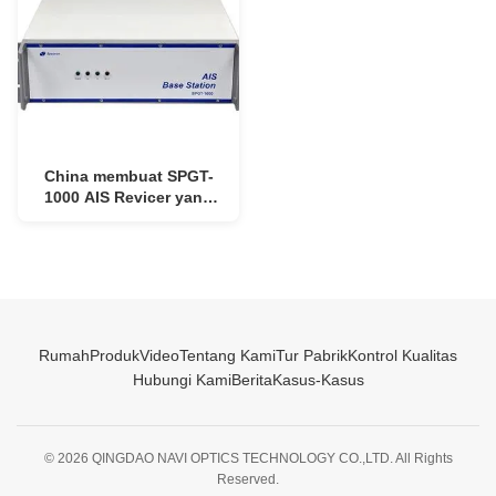
China membuat SPGT-
1000 AIS Revicer yang
hemat biaya 156.025MHz
~ 162.025MHz untuk
Berbagai Kapal GMDSS
Rumah
Produk
Video
Tentang Kami
Tur Pabrik
Kontrol Kualitas
Hubungi Kami
Berita
Kasus-Kasus
© 2026 QINGDAO NAVI OPTICS TECHNOLOGY CO.,LTD. All Rights
Reserved.