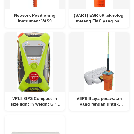
Network Positioning
(SART) ESR-06 teknologi
Instrument VAS9
matang EMC yang baik
Performa kekuatan tinggi
dan kinerja yang andal
dan kedap air Pemancar
Konsumsi daya yang
berdaya tinggi
lebih rendah GMDSS
VPL8 GPS Compact in
VEP8 Biaya perawatan
size light in weight GPS
yang rendah untuk
built-in untuk posisi
baterai dan pelepas
cepat dan akurat di
hidrostatis Harmonik
GMDSS
rendah aliran nyasar
rendah konsumsi daya