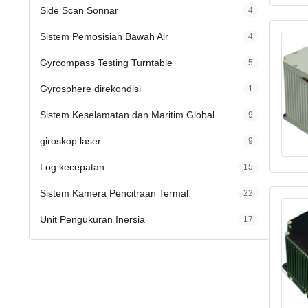
Side Scan Sonnar
4
Sistem Pemosisian Bawah Air
4
Gyrcompass Testing Turntable
5
Gyrosphere direkondisi
1
Sistem Keselamatan dan Maritim Global
9
giroskop laser
9
Log kecepatan
15
Sistem Kamera Pencitraan Termal
22
Unit Pengukuran Inersia
17