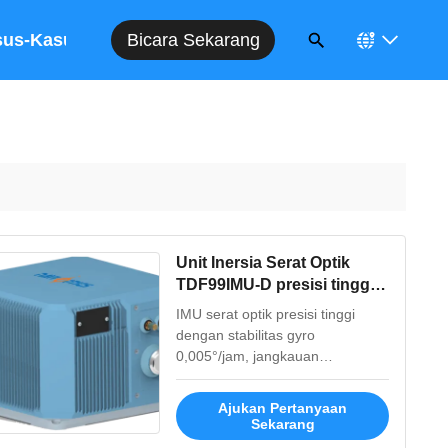
Bicara Sekarang
sus-Kasus
Unit Inersia Serat Optik
TDF99IMU-D presisi tinggi
dengan ketahanan kejut
IMU serat optik presisi tinggi
dan getaran yang tinggi dan
dengan stabilitas gyro
ukuran kecil
0,005°/jam, jangkauan
akselerometer ±20g, dan
ketahanan terhadap
Ajukan Pertanyaan
guncangan/getaran yang luar
Sekarang
biasa. Bersertifikasi untuk aplikasi