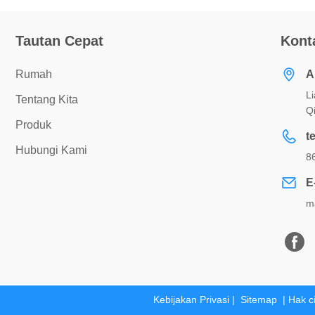
Tautan Cepat
Kont
Rumah
A
L
Tentang Kita
Q
Produk
te
Hubungi Kami
8
E
m
Kebijakan Privasi
|
Sitemap
| Hak c