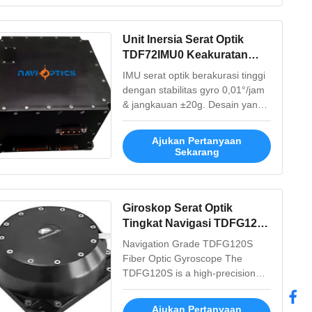
militer termasuk UAV, rudal, dan
torpedo. Desain ringkas dengan
pengurangan getaran 8 titik dan
Unit Inersia Serat Optik
jangkauan operasional yang
TDF72IMU0 Keakuratan
kokoh -40°C hingga 60°C.
Tinggi untuk Pengukuran
IMU serat optik berakurasi tinggi
Gerak Dinamis Penuh
dengan stabilitas gyro 0,01°/jam
dengan Ukuran Kecil
& jangkauan ±20g. Desain yang
ringkas dan kokoh untuk
lingkungan yang keras dalam
Ajukan Pertanyaan
aplikasi pertahanan, ruang
Sekarang
angkasa, dan kelautan. Daya
rendah, kinerja bersertifikat.
Giroskop Serat Optik
Tingkat Navigasi TDFG120S
dengan Keakuratan Tinggi,
Navigation Grade TDFG120S
Dimensi Kompak 120mm ×
Fiber Optic Gyroscope The
120mm × 38mm, dan Desain
TDFG120S is a high-precision
All-Solid-State
fiber optic gyroscope utilizing
advanced all-digital closed-loop
Ajukan Pertanyaan