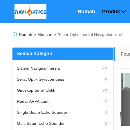
Rumah
Produk
Rumah
>
Mencari
>
"fiber Optic Inertial Navigation Unit"
Semua Kategori
Fou
Sistem Navigasi Inersia
28
Serat Optik Gyrocompass
4
Giroskop Serat Optik
20
Radar ARPA Laut
4
Single Beam Echo Sounder
3
Multi Beam Echo Sounder
2