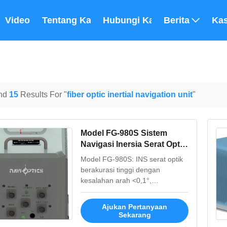
Video
Tentang Kami
Hubungi Kami
Berita
Ka
nd
15
Results For "
fiber optic inertial navigation unit
"
Model FG-980S Sistem
Navigasi Inersia Serat Optik
Presisi Tinggi dengan
Model FG-980S: INS serat optik
Waktu Perataan Cepat dan
berakurasi tinggi dengan
Ukuran Kecil
kesalahan arah <0,1°,
penyelarasan cepat 1,5 menit,
MTBF 55.000 jam. Desain
Ajukan Pertanyaan
ringkas dan berdaya rendah
Sekarang
dengan GNSS tertanam untuk