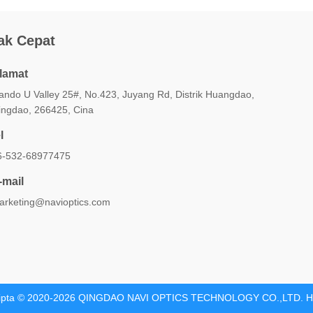
ak Cepat
lamat
iando U Valley 25#, No.423, Juyang Rd, Distrik Huangdao,
ingdao, 266425, Cina
l
6-532-68977475
-mail
arketing@navioptics.com
ipta © 2020-2026 QINGDAO NAVI OPTICS TECHNOLOGY CO.,LTD. Hak