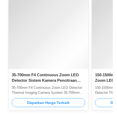
35-700mm F4 Continuous Zoom LEO
150-1500mm
Detector Sistem Kamera Pencitraan
Zoom LEO D
Termal
Pencitraan 
35-700mm F4 Continuous Zoom LEO Detector
150-1500mm 
Thermal Imaging Camera System 35-700mm
Detector Ther
Thermal Imaging System is an advanced MWIR
1500mm Therm
cooled thermal imager used for long-distance
Dapatkan Harga Terbaik
advanced MWIR
Dap
detection. The highly sensitive MWIR cooled
long-distance 
core with 640x512 resolution can produce very
MWIR cooled c