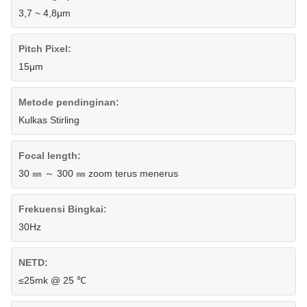
3,7 ~ 4,8μm
Pitch Pixel:
15μm
Metode pendinginan:
Kulkas Stirling
Focal length:
30 ㎜ ～ 300 ㎜ zoom terus menerus
Frekuensi Bingkai:
30Hz
NETD:
≤25mk @ 25 ℃