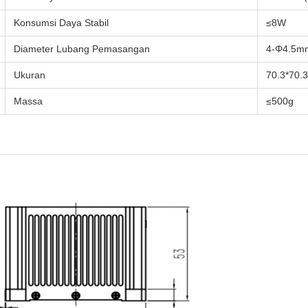
Konsumsi Daya Stabil
≤8W
Diameter Lubang Pemasangan
4-Φ4.5m
Ukuran
70.3*70.
Massa
≤500g