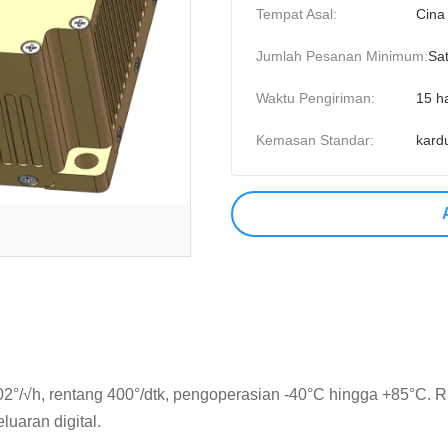
Tempat Asal:
Cina
Jumlah Pesanan Minimum:
Sat
Waktu Pengiriman:
15 ha
Kemasan Standar:
kard
,02°/√h, rentang 400°/dtk, pengoperasian -40°C hingga +85°C. R
luaran digital.