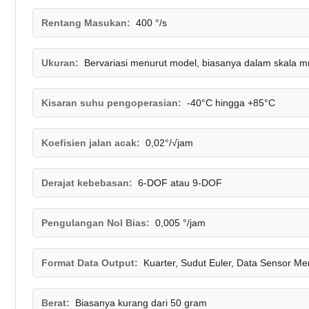
Rentang Masukan:
400 °/s
Ukuran:
Bervariasi menurut model, biasanya dalam skala 
Kisaran suhu pengoperasian:
-40°C hingga +85°C
Koefisien jalan acak:
0,02°/√jam
Derajat kebebasan:
6-DOF atau 9-DOF
Pengulangan Nol Bias:
0,005 °/jam
Format Data Output:
Kuarter, Sudut Euler, Data Sensor Me
Berat:
Biasanya kurang dari 50 gram