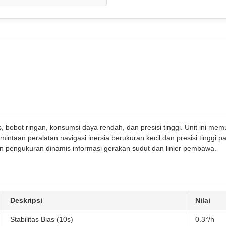
, bobot ringan, konsumsi daya rendah, dan presisi tinggi. Unit ini me
aan peralatan navigasi inersia berukuran kecil dan presisi tinggi pa
an pengukuran dinamis informasi gerakan sudut dan linier pembawa.
Deskripsi
Nilai
Stabilitas Bias (10s)
0.3°/h