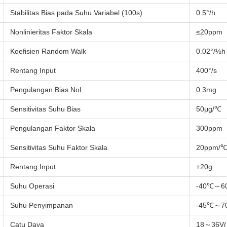
Stabilitas Bias pada Suhu Variabel (100s)
0.5°/h
Nonlinieritas Faktor Skala
≤20ppm
Koefisien Random Walk
0.02°/½h
Rentang Input
400°/s
Pengulangan Bias Nol
0.3mg
Sensitivitas Suhu Bias
50μg/℃
Pengulangan Faktor Skala
300ppm
Sensitivitas Suhu Faktor Skala
20ppm/
Rentang Input
±20g
Suhu Operasi
-40℃～6
Suhu Penyimpanan
-45℃～7
Catu Daya
18～36V(