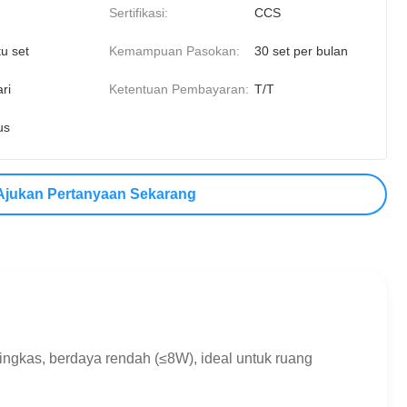
Sertifikasi:
CCS
u set
Kemampuan Pasokan:
30 set per bulan
ri
Ketentuan Pembayaran:
T/T
us
Ajukan Pertanyaan Sekarang
ingkas, berdaya rendah (≤8W), ideal untuk ruang