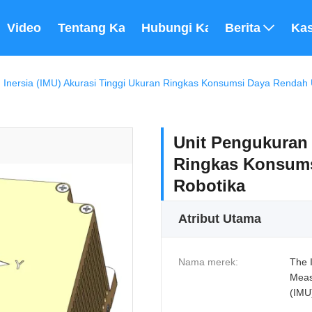
Video
Tentang Kami
Hubungi Kami
Berita
Ka
 Inersia (IMU) Akurasi Tinggi Ukuran Ringkas Konsumsi Daya Rendah 
Unit Pengukuran 
Ringkas Konsums
Robotika
Atribut Utama
Nama merek:
The I
Meas
(IMU