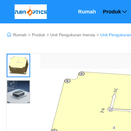
Rumah
Produk
Rumah
>
Produk
>
Unit Pengukuran Inersia
>
Unit Pengukuran