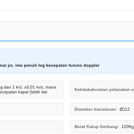
nar jrc
,
imo penuh log kecepatan furuno doppler
g dari 1 kn): ±0,01 m/s, mana
Ketidakakuratan pelacakan ai
ecepatan kapal (lebih dar
Diameter transduser:
Ø112
Berat Katup Gerbang:
120Kg