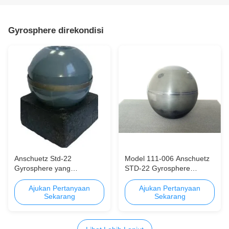
Gyrosphere direkondisi
Anschuetz Std-22
Model 111-006 Anschuetz
Gyrosphere yang
STD-22 Gyrosphere
diperbaharui dengan
dengan Jaminan Satu
garansi - CCS Jerman
Tahun - Baru atau
Ajukan Pertanyaan
Ajukan Pertanyaan
Sekarang
Sekarang
Sertifikasi
Rekonstruksi