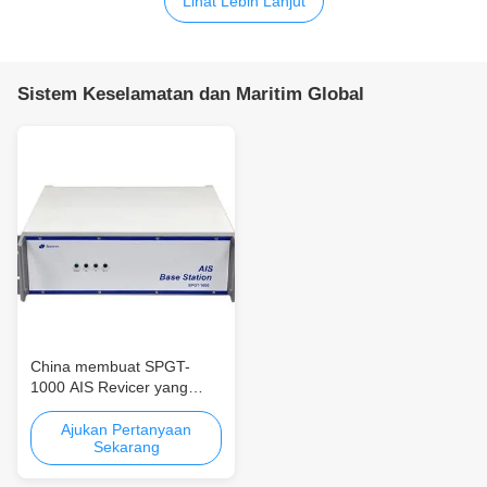
Lihat Lebih Lanjut
Sistem Keselamatan dan Maritim Global
China membuat SPGT-
1000 AIS Revicer yang
hemat biaya 156.025MHz ~
162.025MHz untuk
Ajukan Pertanyaan
Sekarang
Berbagai Kapal GMDSS