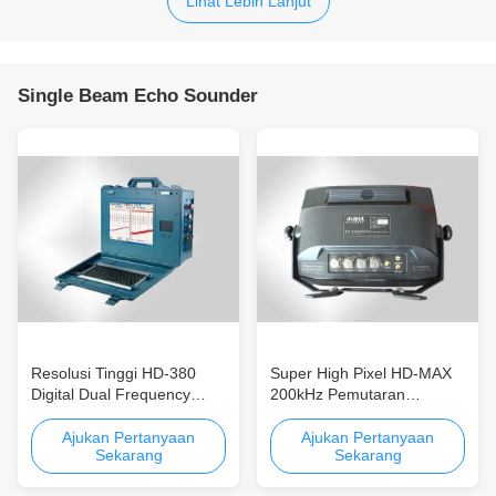
Lihat Lebih Lanjut
Single Beam Echo Sounder
Resolusi Tinggi HD-380
Super High Pixel HD-MAX
Digital Dual Frequency
200kHz Pemutaran
Dustproof Single Beam
Rekaman Single Beam
Echo Sounder Portable
Echo Sounder Perekaman
Ajukan Pertanyaan
Ajukan Pertanyaan
Sekarang
Sekarang
Mudah Dan Pemutaran
Beberapa Output