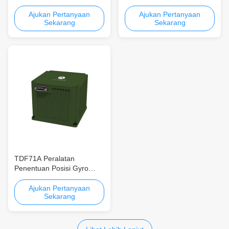
Keandalan Tinggi untuk
TDF99A dengan Data
USV dan UUV
Navigasi Real-Time
Ajukan Pertanyaan
Ajukan Pertanyaan
Sekarang
Sekarang
TDF71A Peralatan
Penentuan Posisi Gyro
Optik yang dipasang pada
kendaraan dengan
Ajukan Pertanyaan
Sekarang
≤0,01°/h Bias Repeatability,
>20000 jam MTBF dan
≤5min Alignment Time